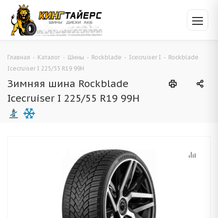
Главная
-
Каталог
-
Шины
-
Rockblade
-
Icecruiser I
-
Rockblade
Icecruiser I 225/55 R19 99H
Зимняя шина Rockblade
Icecruiser I 225/55 R19 99H