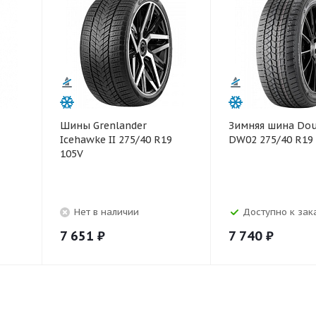
Шины Grenlander
Зимняя шина Dou
Icehawke II 275/40 R19
DW02 275/40 R19
105V
Нет в наличии
Доступно к зака
7 651
₽
7 740
₽