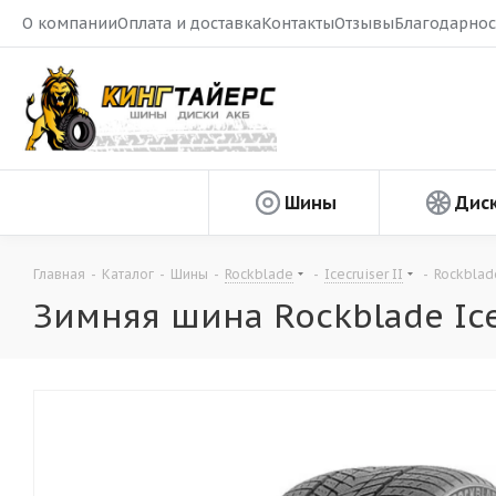
О компании
Оплата и доставка
Контакты
Отзывы
Благодарнос
Шины
Дис
Главная
-
Каталог
-
Шины
-
Rockblade
-
Icecruiser II
-
Rockblade
Зимняя шина Rockblade Icec