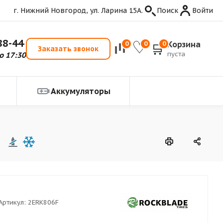
г. Нижний Новгород, ул. Ларина 15А.
Поиск
Войти
88-44
Корзина
0
0
0
Заказать звонок
пуста
о 17:30
Аккумуляторы
Артикул:
2ERK806F