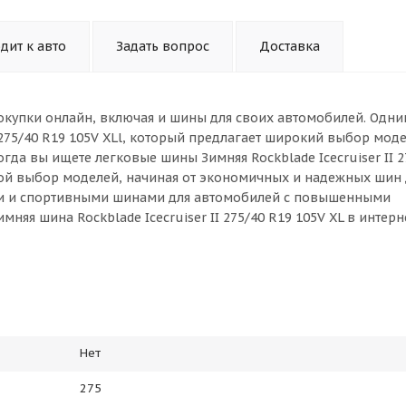
дит к авто
Задать вопрос
Доставка
окупки онлайн, включая и шины для своих автомобилей. Одни
I 275/40 R19 105V XLl, который предлагает широкий выбор мод
гда вы ищете легковые шины Зимняя Rockblade Icecruiser II 2
шой выбор моделей, начиная от экономичных и надежных шин 
ми и спортивными шинами для автомобилей с повышенными
няя шина Rockblade Icecruiser II 275/40 R19 105V XL в интер
Нет
275