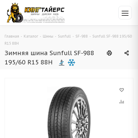
Главная
-
Каталог
-
Шины
-
Sunfull
-
SF-988
-
Sunfull SF-988 195/60
R15 88H
Зимняя шина Sunfull SF-988
195/60 R15 88H