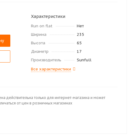
Характеристики
Run on flat
Нет
Ширина
235
ну
Высота
65
Диаметр
17
Производитель
Sunfull
Все характеристики
ена действительна только для интернет-магазина и может
личаться от цен в розничных магазинах