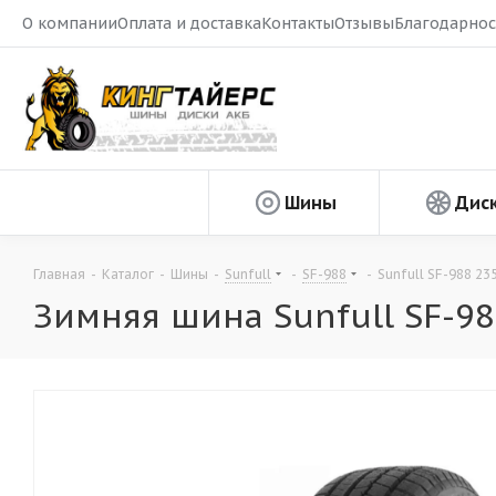
О компании
Оплата и доставка
Контакты
Отзывы
Благодарнос
Шины
Дис
Главная
-
Каталог
-
Шины
-
Sunfull
-
SF-988
-
Sunfull SF-988 23
Зимняя шина Sunfull SF-98