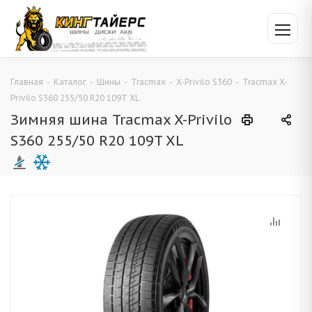
Главная
-
Каталог
-
Шины
-
Tracmax
-
X-Privilo S360
-
Tracmax X-
Privilo S360 255/50 R20 109T XL
Зимняя шина Tracmax X-Privilo
S360 255/50 R20 109T XL