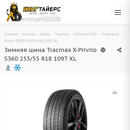
Главная
-
Каталог
-
Шины
-
Tracmax
-
X-Privilo S360
-
Tracmax X-
Privilo S360 255/55 R18 109T XL
Зимняя шина Tracmax X-Privilo
S360 255/55 R18 109T XL