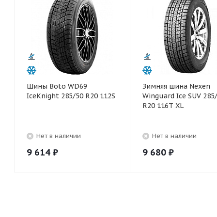
Шины Boto WD69
Зимняя шина Nexen
IceKnight 285/50 R20 112S
Winguard Ice SUV 285
R20 116T XL
Нет в наличии
Нет в наличии
9 614
₽
9 680
₽