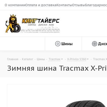
О компании
Оплата и доставка
Контакты
Отзывы
Благодарнос
Шины
Дис
Главная
-
Каталог
-
Шины
-
Tracmax
-
X-Privilo S360
-
Tracmax X
Зимняя шина Tracmax X-Pri