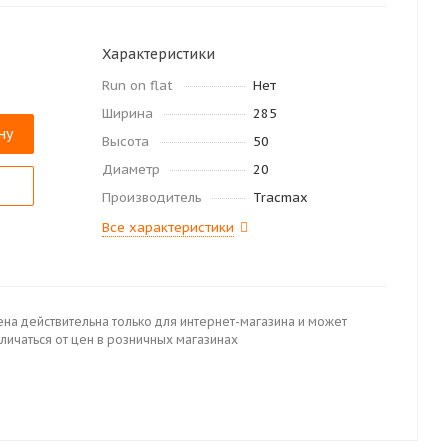
Характеристики
Run on flat
Нет
Ширина
285
ну
Высота
50
Диаметр
20
Производитель
Tracmax
Все характеристики
ена действительна только для интернет-магазина и может
личаться от цен в розничных магазинах