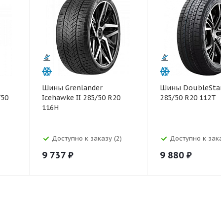
Шины Grenlander
Шины DoubleSta
/50
Icehawke II 285/50 R20
285/50 R20 112T
116H
Доступно к заказу (2)
Доступно к зака
9 737
₽
9 880
₽