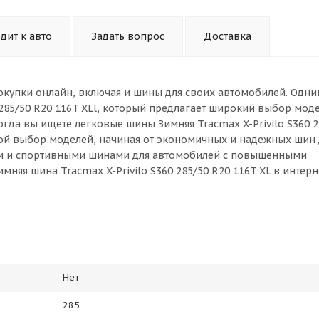
дит к авто
Задать вопрос
Доставка
окупки онлайн, включая и шины для своих автомобилей. Одни
 285/50 R20 116T XLl, который предлагает широкий выбор мод
гда вы ищете легковые шины Зимняя Tracmax X-Privilo S360 2
шой выбор моделей, начиная от экономичных и надежных шин 
ми и спортивными шинами для автомобилей с повышенными
мняя шина Tracmax X-Privilo S360 285/50 R20 116T XL в интер
Нет
285