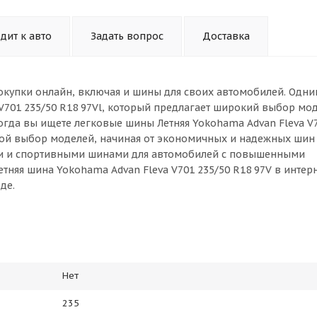
дит к авто
Задать вопрос
Доставка
окупки онлайн, включая и шины для своих автомобилей. Одни
V701 235/50 R18 97Vl, который предлагает широкий выбор мо
огда вы ищете легковые шины Летняя Yokohama Advan Fleva V7
шой выбор моделей, начиная от экономичных и надежных шин
ми и спортивными шинами для автомобилей с повышенными
тняя шина Yokohama Advan Fleva V701 235/50 R18 97V в интер
де.
Нет
235