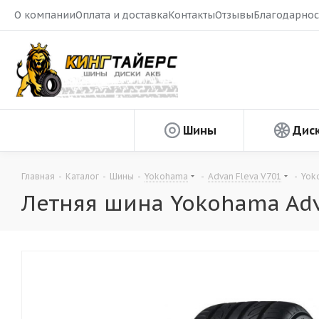
О компании
Оплата и доставка
Контакты
Отзывы
Благодарнос
Шины
Дис
Главная
-
Каталог
-
Шины
-
Yokohama
-
Advan Fleva V701
-
Yok
Летняя шина Yokohama Adva