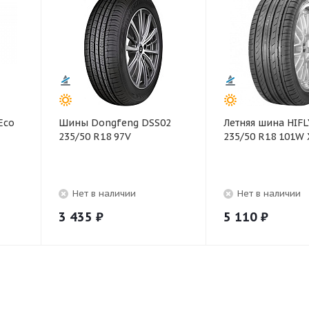
Eco
Шины Dongfeng DSS02
Летняя шина HIFL
235/50 R18 97V
235/50 R18 101W 
Нет в наличии
Нет в наличии
3 435
₽
5 110
₽