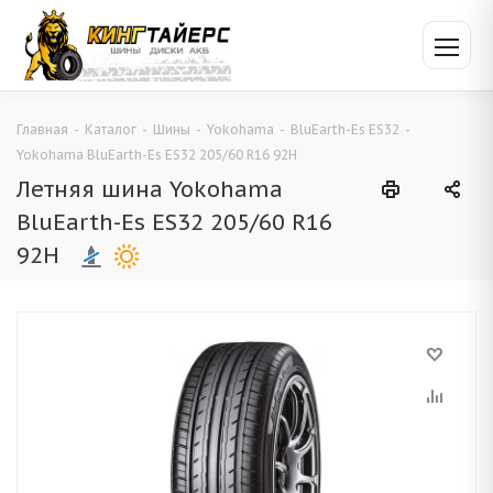
Главная
-
Каталог
-
Шины
-
Yokohama
-
BluEarth-Es ES32
-
Yokohama BluEarth-Es ES32 205/60 R16 92H
Летняя шина Yokohama
BluEarth-Es ES32 205/60 R16
92H