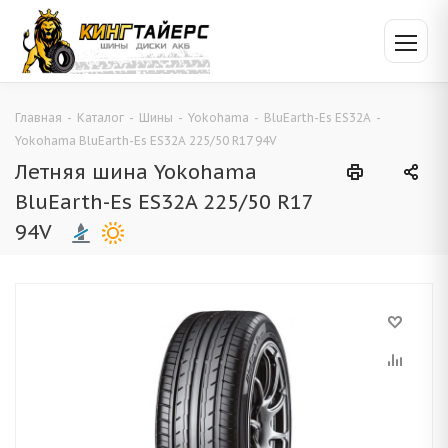
Главная
-
Каталог
-
Шины
-
Yokohama
-
BluEarth-Es ES32A
-
Yokohama BluEarth-Es ES32A 225/50 R17 94V
Летняя шина Yokohama
BluEarth-Es ES32A 225/50 R17
94V