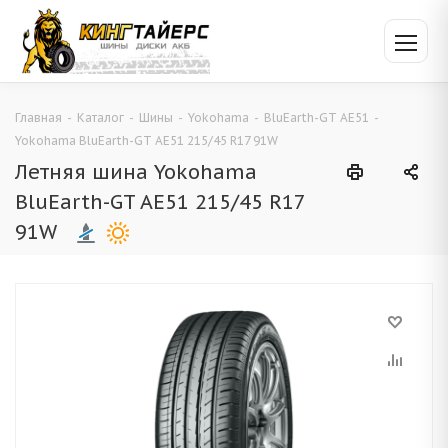
Главная
-
Каталог
-
Шины
-
Yokohama
-
BluEarth-GT AE51
-
Yokohama BluEarth-GT AE51 215/45 R17 91W
Летняя шина Yokohama
BluEarth-GT AE51 215/45 R17
91W