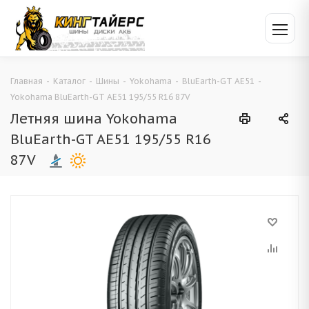
Главная
-
Каталог
-
Шины
-
Yokohama
-
BluEarth-GT AE51
-
Yokohama BluEarth-GT AE51 195/55 R16 87V
Летняя шина Yokohama
BluEarth-GT AE51 195/55 R16
87V