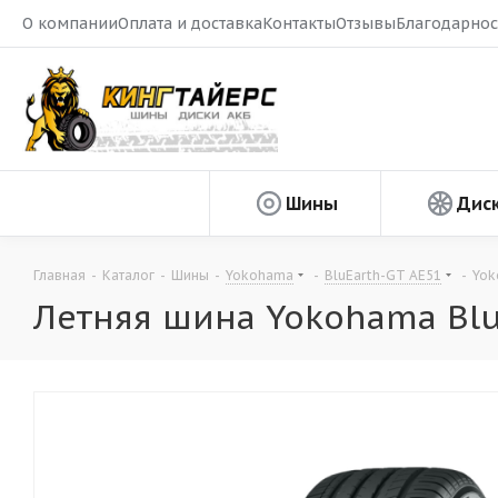
О компании
Оплата и доставка
Контакты
Отзывы
Благодарнос
Шины
Дис
Главная
-
Каталог
-
Шины
-
Yokohama
-
BluEarth-GT AE51
-
Yok
Летняя шина Yokohama Blu