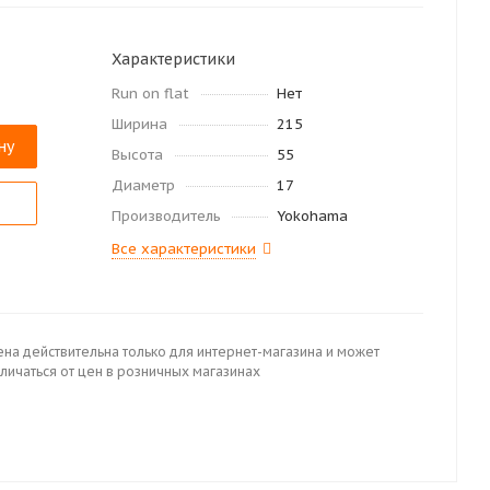
Характеристики
Run on flat
Нет
Ширина
215
ну
Высота
55
Диаметр
17
Производитель
Yokohama
Все характеристики
ена действительна только для интернет-магазина и может
личаться от цен в розничных магазинах