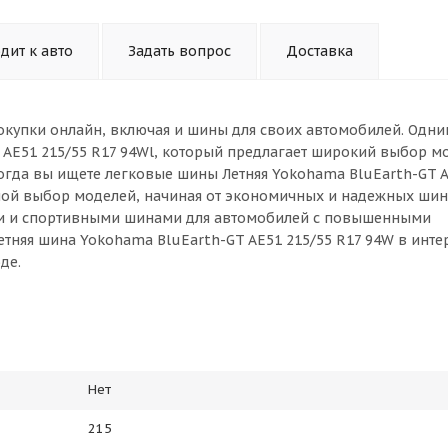
дит к авто
Задать вопрос
Доставка
окупки онлайн, включая и шины для своих автомобилей. Одни
 AE51 215/55 R17 94Wl, который предлагает широкий выбор м
огда вы ищете легковые шины Летняя Yokohama BluEarth-GT A
ьшой выбор моделей, начиная от экономичных и надежных шин
ми и спортивными шинами для автомобилей с повышенными
етняя шина Yokohama BluEarth-GT AE51 215/55 R17 94W в инте
де.
Нет
215