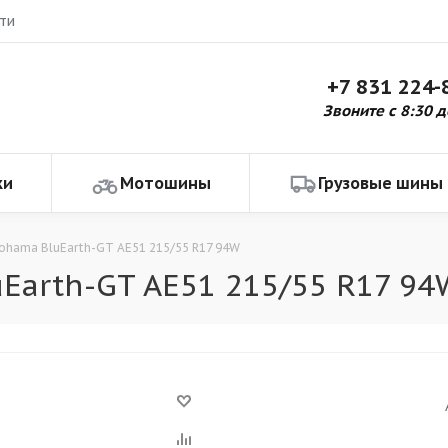
ти
+7 831 224-
Звоните с 8:30 д
ки
Мотошины
Грузовые шины
ohama BluEarth-GT AE51 215/55 R17 94W
Earth-GT AE51 215/55 R17 94