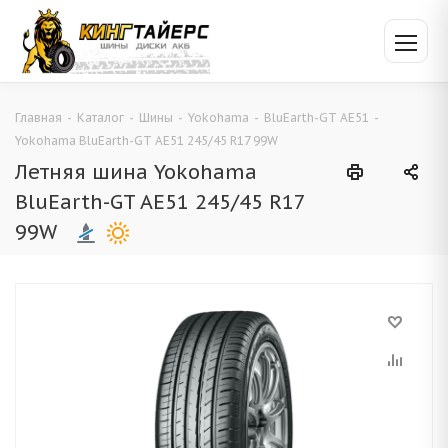
Главная
-
Каталог
-
Шины
-
Yokohama
-
BluEarth-GT AE51
-
Yokohama BluEarth-GT AE51 245/45 R17 99W
Летняя шина Yokohama
BluEarth-GT AE51 245/45 R17
99W