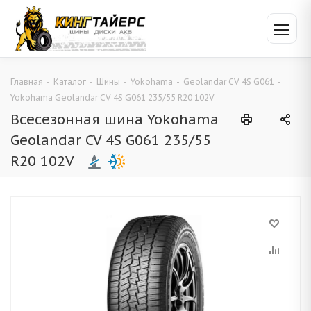
Главная
-
Каталог
-
Шины
-
Yokohama
-
Geolandar CV 4S G061
-
Yokohama Geolandar CV 4S G061 235/55 R20 102V
Всесезонная шина Yokohama
Geolandar CV 4S G061 235/55
R20 102V