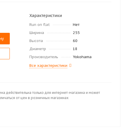
Характеристики
Run on flat
Нет
Ширина
255
ну
Высота
60
Диаметр
18
Производитель
Yokohama
Все характеристики
ена действительна только для интернет-магазина и может
личаться от цен в розничных магазинах