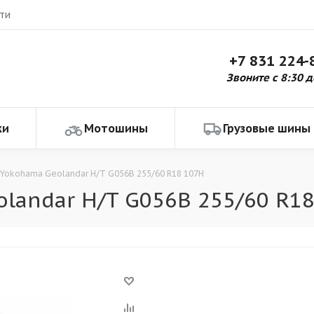
ти
+7 831 224-
Звоните с 8:30 д
ки
Мотошины
Грузовые шины
Yokohama Geolandar H/T G056B 255/60 R18 107H
landar H/T G056B 255/60 R1