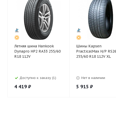
Летняя шина Hankook
Шины Kapsen
Dynapro HP2 RA33 255/60
PracticalMax H/P RS2
R18 112V
255/60 R18 112V XL
Доступно к заказу (1)
Нет в наличии
4 419
₽
5 915
₽