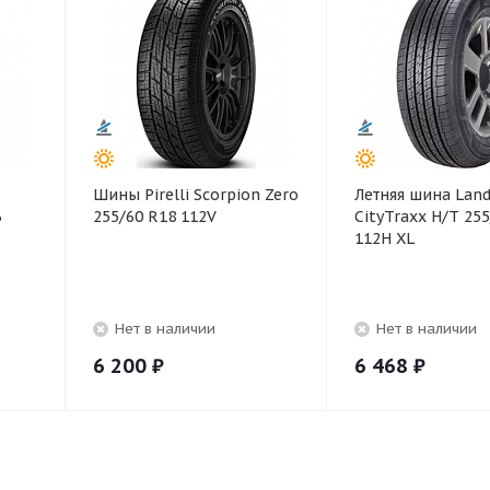
Шины Pirelli Scorpion Zero
Летняя шина Land
6
255/60 R18 112V
CityTraxx H/T 25
112H XL
Нет в наличии
Нет в наличии
6 200
₽
6 468
₽