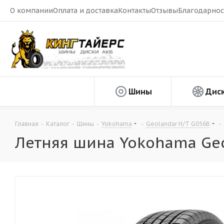
О компании
Оплата и доставка
Контакты
Отзывы
Благодарнос
Шины
Дис
Главная
-
Каталог
-
Шины
-
Yokohama
-
Geolandar H/T G056B
-
Летняя шина Yokohama Geo