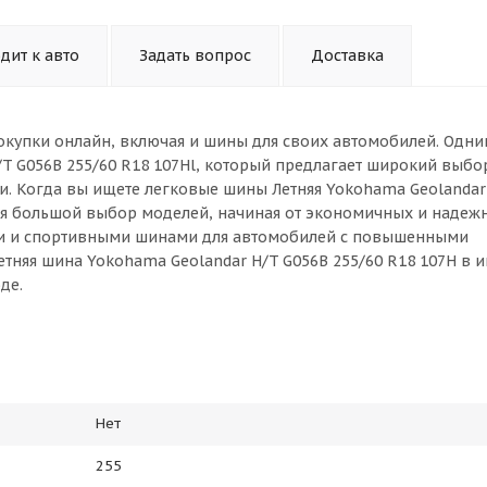
дит к авто
Задать вопрос
Доставка
окупки онлайн, включая и шины для своих автомобилей. Одни
T G056B 255/60 R18 107Hl, который предлагает широкий выб
и. Когда вы ищете легковые шины Летняя Yokohama Geolandar
тся большой выбор моделей, начиная от экономичных и надеж
ми и спортивными шинами для автомобилей с повышенными
тняя шина Yokohama Geolandar H/T G056B 255/60 R18 107H в и
де.
Нет
255