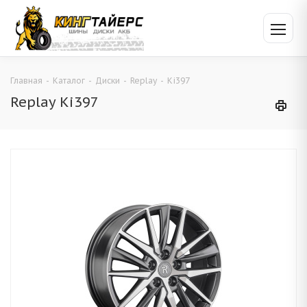
Главная
-
Каталог
-
Диски
-
Replay
-
Ki397
Replay Ki397