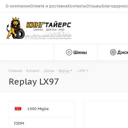
О компании
Оплата и доставка
Контакты
Отзывы
Благодарнос
Шины
Дис
Главная
-
Каталог
-
Диски
-
Replay
-
LX97
Replay LX97
1000 Miglia
3SDM