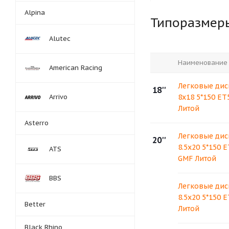
Alpina
Типоразмер
Alutec
Наименование
American Racing
Легковые диск
18''
Arrivo
8x18 5*150 ET
Литой
Asterro
Легковые диск
20''
8.5x20 5*150 
ATS
GMF Литой
BBS
Легковые диск
8.5x20 5*150 
Better
Литой
Black Rhino