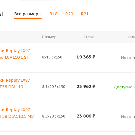
ы
Все размеры
R18
R20
R21
Размер
Цена
Нал
и Replay LX97
19 365
₽
56 DIA110.1 SF
8x18 5x150
Нет в 
и Replay LX97
23 962
₽
ET58 DIA110.1
8.5x20 5x150
Доступно к
и Replay LX97
23 800
₽
ET58 DIA110.1 MB
8.5x20 5x150
Нет в 