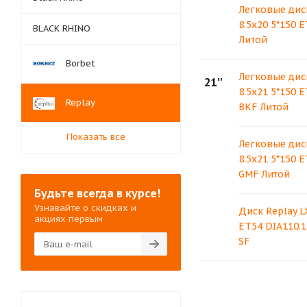
Легковые диск
8.5x20 5*150 E
BLACK RHINO
Литой
Borbet
Легковые диск
21''
8.5x21 5*150 
Replay
BKF Литой
Показать все
Легковые диск
8.5x21 5*150 
GMF Литой
Будьте всегда в курсе!
Узнавайте о скидках и
Диск Replay L
акциях первым
ET54 DIA110.1
SF