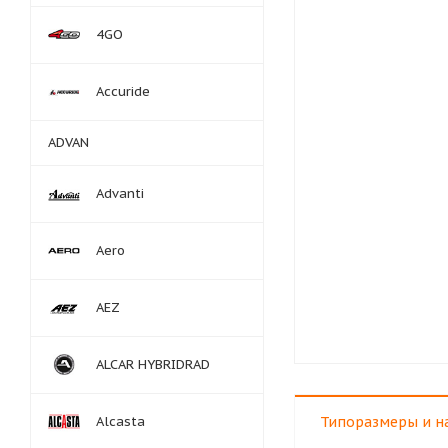
4GO
Accuride
ADVAN
Advanti
Aero
AEZ
ALCAR HYBRIDRAD
Alcasta
Типоразмеры и н