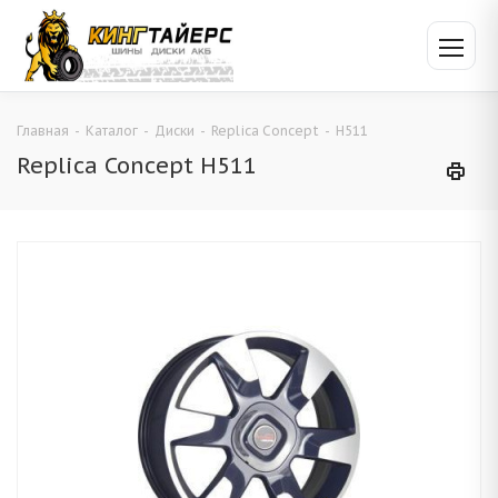
Главная
-
Каталог
-
Диски
-
Replica Concept
-
H511
Replica Concept H511