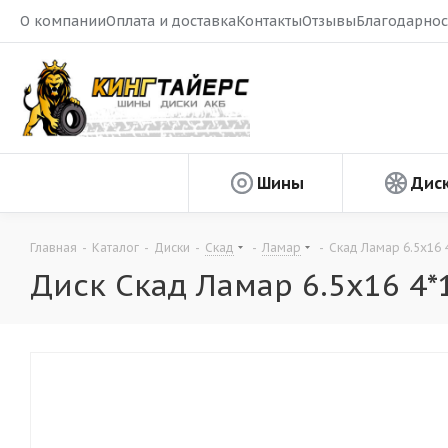
О компании
Оплата и доставка
Контакты
Отзывы
Благодарнос
Шины
Дис
Главная
-
Каталог
-
Диски
-
Скад
-
Ламар
-
Скад Ламар 6.5x16 
Диск Скад Ламар 6.5x16 4