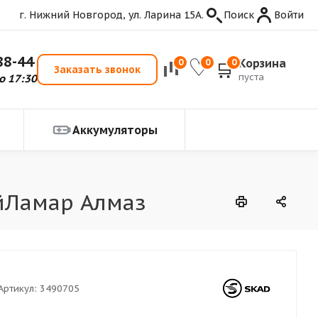
г. Нижний Новгород, ул. Ларина 15А.
Поиск
Войти
88-44
Корзина
0
0
0
Заказать звонок
пуста
о 17:30
Аккумуляторы
ойЛамар Алмаз
Артикул:
3490705