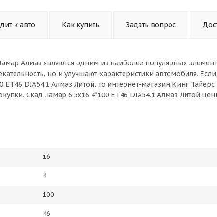
дит к авто
Как купить
Задать вопрос
Дос
й Ламар Алмаз являются одним из наиболее популярных элемен
кательность, но и улучшают характеристики автомобиля. Если
00 ET46 DIA54.1 Алмаз Литой, то интернет-магазин Кинг Тайер
купки. Скад Ламар 6.5x16 4*100 ET46 DIA54.1 Алмаз Литой цен
16
4
100
46