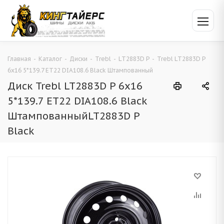
Главная
-
Каталог
-
Диски
-
Trebl
-
LT2883D P
-
Trebl LT2883D P
6x16 5*139.7 ET22 DIA108.6 Black Штампованный
Диск Trebl LT2883D P 6x16
5*139.7 ET22 DIA108.6 Black
ШтампованныйLT2883D P
Black