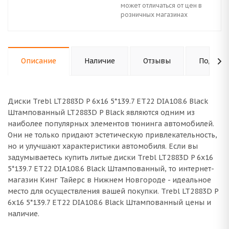
может отличаться от цен в
розничных магазинах
Описание
Наличие
Отзывы
Подходи
Диски Trebl LT2883D P 6x16 5*139.7 ET22 DIA108.6 Black
Штампованный LT2883D P Black являются одним из
наиболее популярных элементов тюнинга автомобилей.
Они не только придают эстетическую привлекательность,
но и улучшают характеристики автомобиля. Если вы
задумываетесь купить литые диски Trebl LT2883D P 6x16
5*139.7 ET22 DIA108.6 Black Штампованный, то интернет-
магазин Кинг Тайерс в Нижнем Новгороде - идеальное
место для осуществления вашей покупки. Trebl LT2883D P
6x16 5*139.7 ET22 DIA108.6 Black Штампованный цены и
наличие.