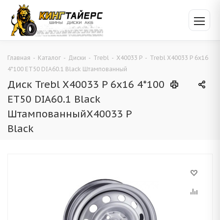
Главная
-
Каталог
-
Диски
-
Trebl
-
X40033 P
-
Trebl X40033 P 6x16
4*100 ET50 DIA60.1 Black Штампованный
Диск Trebl X40033 P 6x16 4*100
ET50 DIA60.1 Black
ШтампованныйX40033 P
Black