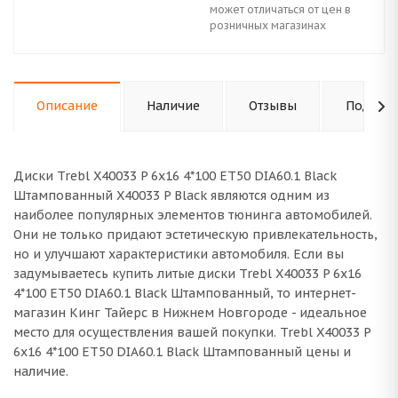
может отличаться от цен в
розничных магазинах
Описание
Наличие
Отзывы
Подходи
Диски Trebl X40033 P 6x16 4*100 ET50 DIA60.1 Black
Штампованный X40033 P Black являются одним из
наиболее популярных элементов тюнинга автомобилей.
Они не только придают эстетическую привлекательность,
но и улучшают характеристики автомобиля. Если вы
задумываетесь купить литые диски Trebl X40033 P 6x16
4*100 ET50 DIA60.1 Black Штампованный, то интернет-
магазин Кинг Тайерс в Нижнем Новгороде - идеальное
место для осуществления вашей покупки. Trebl X40033 P
6x16 4*100 ET50 DIA60.1 Black Штампованный цены и
наличие.