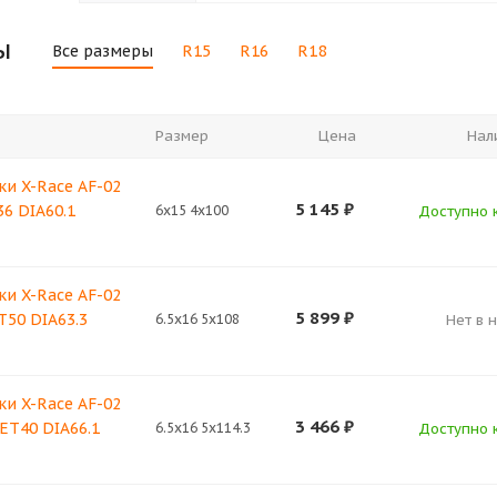
ы
Все размеры
R15
R16
R18
Размер
Цена
Нал
ки X-Race AF-02
5 145
₽
36 DIA60.1
6x15 4x100
Доступно к
ки X-Race AF-02
5 899
₽
ET50 DIA63.3
6.5x16 5x108
Нет в 
ки X-Race AF-02
3 466
₽
 ET40 DIA66.1
6.5x16 5x114.3
Доступно к