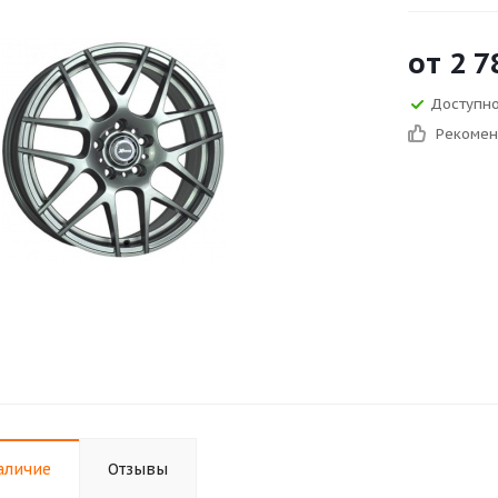
от
2 7
Доступно 
Рекоме
аличие
Отзывы