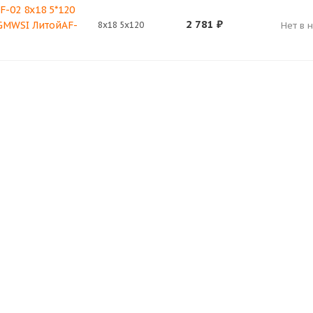
F-02 8x18 5*120
2 781
₽
 GMWSI ЛитойAF-
8x18 5x120
Нет в 