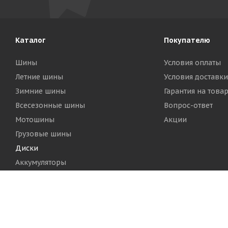
Каталог
Покупателю
Шины
Условия оплаты
Летние шины
Условия доставки
Зимние шины
Гарантия на това
Всесезонные шины
Вопрос-ответ
Мотошины
Акции
Грузовые шины
Диски
Аккумуляторы
2026 © Шинный Центр "Кинг Тайерс"
Версия для печа