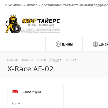
О компании
Оплата и доставка
Контакты
Отзывы
Благодарнос
Шины
Дис
Главная
-
Каталог
-
Диски
-
X-Race
-
AF-02
X-Race AF-02
1000 Miglia
3SDM