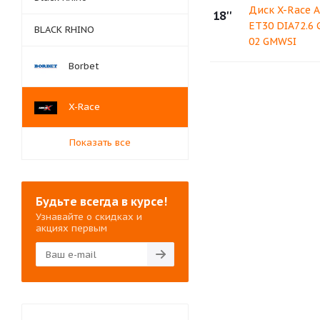
Диск X-Race A
18''
ET30 DIA72.6
BLACK RHINO
02 GMWSI
Borbet
X-Race
Показать все
Будьте всегда в курсе!
Узнавайте о скидках и
акциях первым