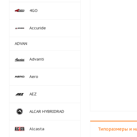
4GO
Accuride
ADVAN
Advanti
Aero
AEZ
ALCAR HYBRIDRAD
Alcasta
Типоразмеры и н