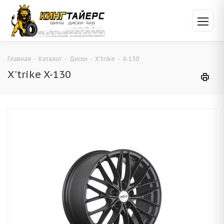
Главная
-
Каталог
-
Диски
-
X'trike
-
X-130
X'trike X-130