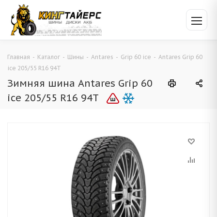
Главная
-
Каталог
-
Шины
-
Antares
-
Grip 60 ice
-
Antares Grip 60
ice 205/55 R16 94T
Зимняя шина Antares Grip 60
ice 205/55 R16 94T