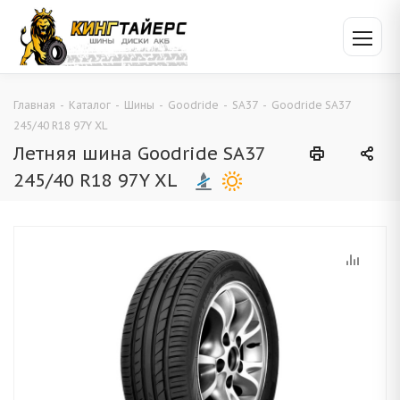
Главная
-
Каталог
-
Шины
-
Goodride
-
SA37
-
Goodride SA37
245/40 R18 97Y XL
Летняя шина Goodride SA37
245/40 R18 97Y XL