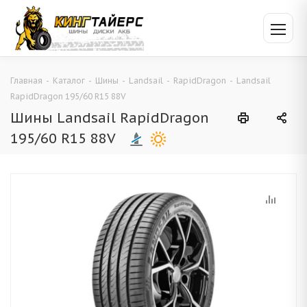
Главная
-
Каталог
-
Шины
-
Landsail
-
RapidDragon
-
Landsail
RapidDragon 195/60 R15 88V
Шины Landsail RapidDragon
195/60 R15 88V