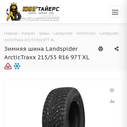
Главная
-
Каталог
-
Шины
-
Landspider
-
ArcticTraxx
-
Landspider
ArcticTraxx 215/55 R16 97T XL
Зимняя шина Landspider
ArcticTraxx 215/55 R16 97T XL