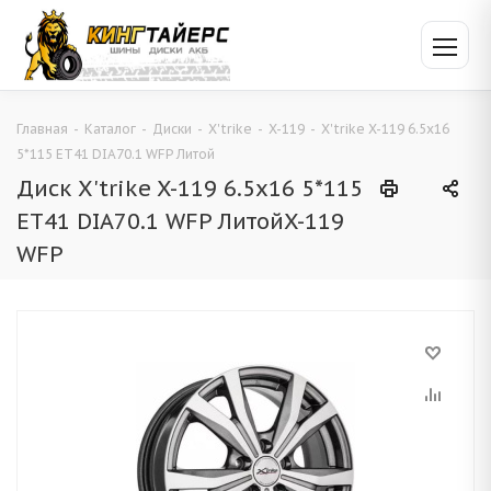
Главная
-
Каталог
-
Диски
-
X'trike
-
X-119
-
X'trike X-119 6.5x16
5*115 ET41 DIA70.1 WFP Литой
Диск X'trike X-119 6.5x16 5*115
ET41 DIA70.1 WFP ЛитойX-119
WFP