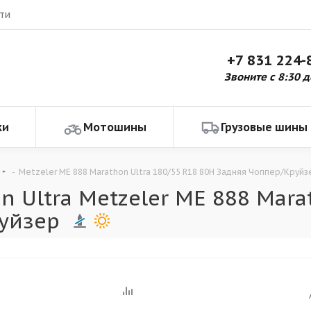
ти
+7 831 224-
Звоните с 8:30 д
ки
Мотошины
Грузовые шины
-
Metzeler ME 888 Marathon Ultra 180/55 R18 80H Задняя Чоппер/Круйз
Ultra Metzeler ME 888 Marat
уйзер