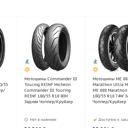
Мотошины Commander III
Мотошины ME 88
0/55
Touring REINF Michelin
Marathon Ultra M
ер/
Commander III Touring
ME 888 Marathon 
REINF 180/55 R18 80H
180/55 R18 74W З
Задняя Чоппер/Круйзер
Чоппер/Круйзер
Нет в наличии
Доступно к зака