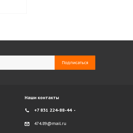
34 454
₽
41 250
₽
Наши контакты
+7 831 224-88-44
474.89@mail.ru