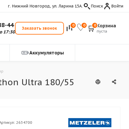
г. Нижний Новгород, ул. Ларина 15А.
Поиск
Войти
88-44
Корзина
0
0
0
Заказать звонок
пуста
о 17:30
Аккумуляторы
ер
hon Ultra 180/55
Артикул:
2634700