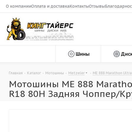
О компании
Оплата и доставка
Контакты
Отзывы
Благодарнос
Шины
Дис
Главная
-
Каталог
-
Мотошины
-
Metzeler
-
ME 888 Marathon Ultra
Мотошины ME 888 Marathon 
R18 80H Задняя Чоппер/Кр