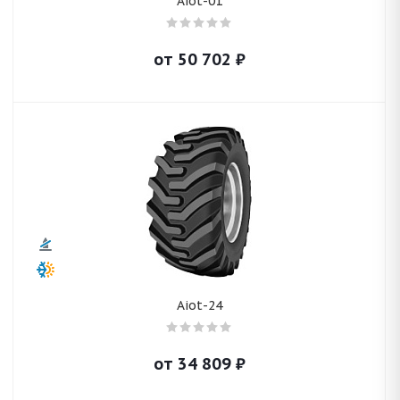
Aiot-01
от
50 702
₽
Aiot-24
от
34 809
₽