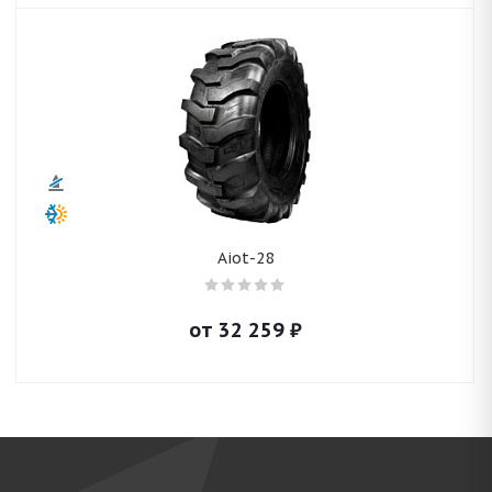
Aiot-28
от
32 259
₽