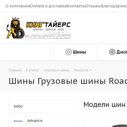
О компании
Оплата и доставка
Контакты
Отзывы
Благодарнос
Шины
Дис
Главная
-
Каталог
-
Грузовые шины
-
Roadone
Шины Грузовые шины Roa
Модели шин
Addo
Advance