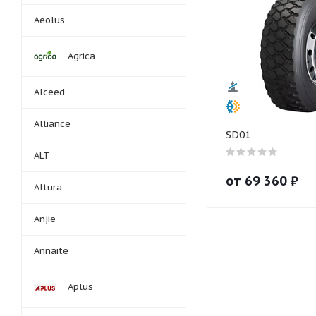
Aeolus
Agrica
Alceed
Alliance
SD01
ALT
от
69 360
₽
Altura
Anjie
Annaite
Aplus