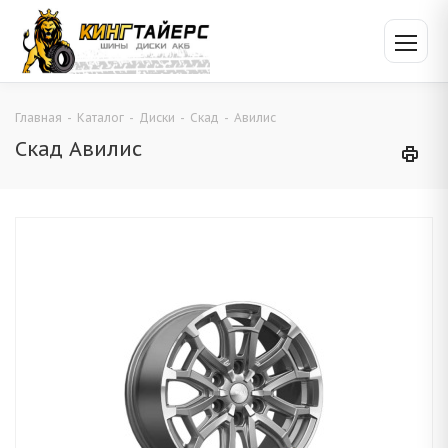
Главная
-
Каталог
-
Диски
-
Скад
-
Авилис
Скад Авилис