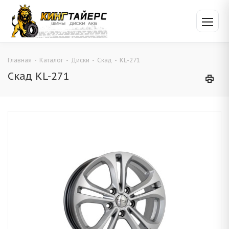
Главная
-
Каталог
-
Диски
-
Скад
-
KL-271
Скад KL-271