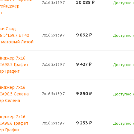
10 088
₽
7x16 5x139.7
Доступно к
Рейнджер
т
ки Скад
9 892
₽
 5*139.7 ET40
7x16 5x139.7
Доступно к
з матовый Литой
йнджер 7x16
9 427
₽
DIA98.5 Графит
7x16 5x139.7
Доступно к
р Графит
йнджер 7x16
9 850
₽
DIA98.5 Селена
7x16 5x139.7
Доступно к
ер Селена
йнджер 7x16
9 233
₽
DIA98.6 Графит
7x16 5x139.7
Доступно к
р Графит