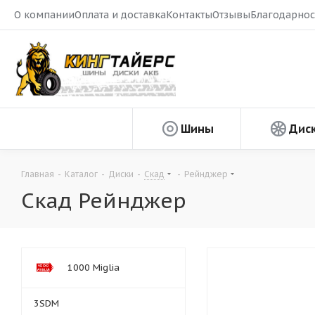
О компании
Оплата и доставка
Контакты
Отзывы
Благодарнос
Шины
Дис
Главная
-
Каталог
-
Диски
-
Скад
-
Рейнджер
Скад Рейнджер
1000 Miglia
3SDM