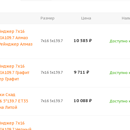
Размер
Цена
Нал
йнджер 7x16
DIA109.7 Алмаз
10 585
₽
7x16 5x139.7
Доступно к
Рейнджер Алмаз
йнджер 7x16
9 711
₽
DIA109.7 Графит
7x16 5x139.7
Доступно к
р Графит
ки Скад
10 088
₽
 5*139.7 ET35
7x16 5x139.7
Доступно к
на Литой
йнджер 7x16
DIA109.7 Черный