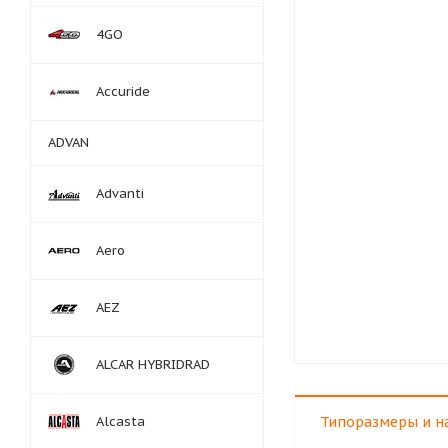
4GO
Accuride
ADVAN
Advanti
Aero
AEZ
ALCAR HYBRIDRAD
Alcasta
Типоразмеры и н