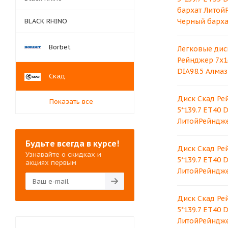
бархат Литой
BLACK RHINO
Черный барха
Borbet
Легковые дис
Рейнджер 7x16
DIA98.5 Алма
Скад
Диск Скад Ре
Показать все
5*139.7 ET40 
ЛитойРейндже
Будьте всегда в курсе!
Диск Скад Ре
Узнавайте о скидках и
5*139.7 ET40 
акциях первым
ЛитойРейндж
Диск Скад Ре
5*139.7 ET40 
ЛитойРейндже