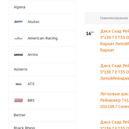
Alpina
Наименование
Alutec
Диск Скад Ре
16''
5*139.7 ET35 
American Racing
бархат Литой
бархат
Arrivo
Диск Скад Ре
Asterro
5*139.7 ET35 
ЛитойРейндже
ATS
Легковые дис
Рейнджер 7x16
BBS
DIA109.7 Селе
Better
Диск Скад Ре
Black Rhino
5*139.7 ET35 