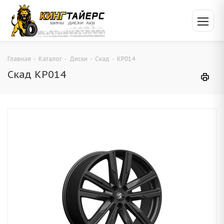
Главная
-
Каталог
-
Диски
-
Скад
-
КР014
Скад КР014