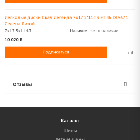
Легковые диски Скад Легенда 7x17 5*114.3 ET46 DIA67.1
Селена Литой
7x17 5x114.3
Наличие:
Нет в наличии
10 020
₽
Подписаться
Отзывы
Каталог
Шины
Летние шины