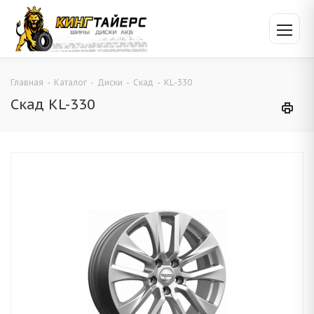
Главная
-
Каталог
-
Диски
-
Скад
-
KL-330
Скад KL-330