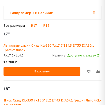
Типоразмеры и наличие
Все размеры
R17
R18
17''
Легковые диски Скад KL-330 7x17 5*114.3 ET35 DIA60.1
Графит Литой
7x17 5x114.3
Наличие:
Доступно к заказу (3)
13 280
₽
В корзину
18''
Диск Скад KL-330 7x18 5*112 ET43 DIA57.1 Графит ЛитойKL-