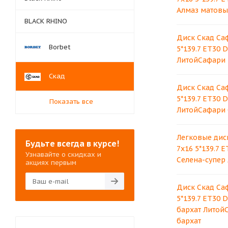
Алмаз матовы
BLACK RHINO
Диск Скад Са
Borbet
5*139.7 ET30 D
ЛитойСафари 
Скад
Диск Скад Са
5*139.7 ET30 
Показать все
ЛитойСафари 
Легковые дис
Будьте всегда в курсе!
7x16 5*139.7 E
Узнавайте о скидках и
Селена-супер
акциях первым
Диск Скад Са
5*139.7 ET30 
бархат Литой
бархат