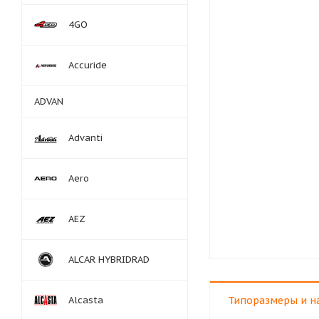
4GO
Accuride
ADVAN
Advanti
Aero
AEZ
ALCAR HYBRIDRAD
Alcasta
Типоразмеры и н