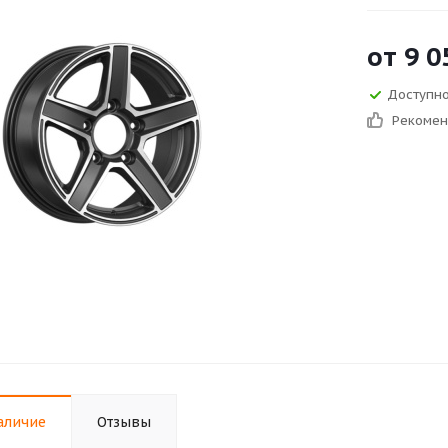
от
9 0
Доступно
Рекоме
аличие
Отзывы