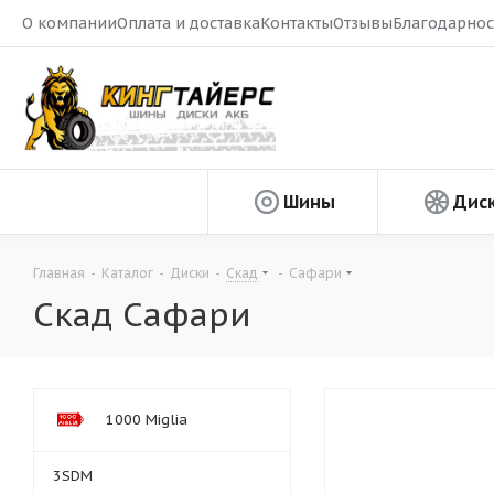
О компании
Оплата и доставка
Контакты
Отзывы
Благодарнос
Шины
Дис
Главная
-
Каталог
-
Диски
-
Скад
-
Сафари
Скад Сафари
1000 Miglia
3SDM