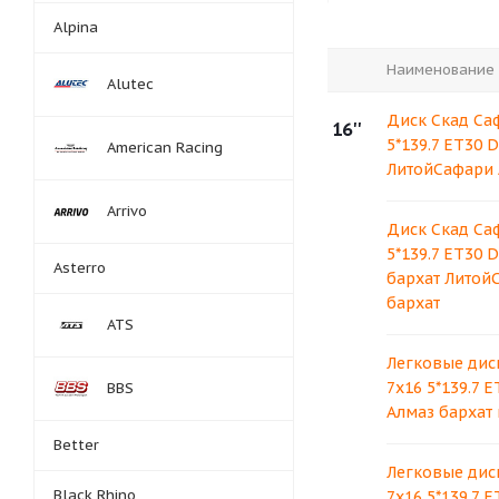
Alpina
Наименование
Alutec
Диск Скад Са
16''
5*139.7 ET30 
American Racing
ЛитойСафари 
Arrivo
Диск Скад Са
5*139.7 ET30 
Asterro
бархат Литой
бархат
ATS
Легковые дис
7x16 5*139.7 E
BBS
Алмаз бархат
Better
Легковые дис
Black Rhino
7x16 5*139.7 E