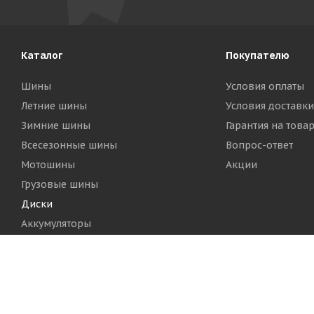
Каталог
Покупателю
Шины
Условия оплаты
Летние шины
Условия доставки
Зимние шины
Гарантия на това
Всесезонные шины
Вопрос-ответ
Мотошины
Акции
Грузовые шины
Диски
Аккумуляторы
2026 © Шинный Центр "Кинг Тайерс"
Версия для печа