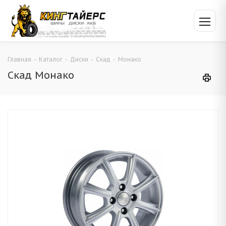
Главная
-
Каталог
-
Диски
-
Скад
-
Монако
Скад Монако