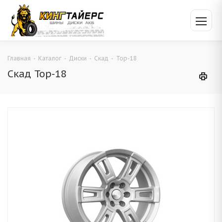
Главная
-
Каталог
-
Диски
-
Скад
-
Тор-18
Скад Тор-18