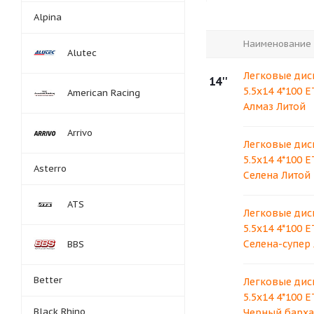
Alpina
Наименование
Alutec
Легковые дис
14''
5.5x14 4*100 E
American Racing
Алмаз Литой
Arrivo
Легковые дис
5.5x14 4*100 E
Asterro
Селена Литой
ATS
Легковые дис
5.5x14 4*100 E
Селена-супер
BBS
Better
Легковые дис
5.5x14 4*100 E
Black Rhino
Черный барха