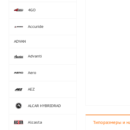
4GO
Accuride
ADVAN
Advanti
Aero
AEZ
ALCAR HYBRIDRAD
Alcasta
Типоразмеры и н