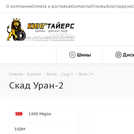
О компании
Оплата и доставка
Контакты
Отзывы
Благодарнос
Шины
Дис
Главная
-
Каталог
-
Диски
-
Скад
-
Уран-2
Скад Уран-2
1000 Miglia
3SDM