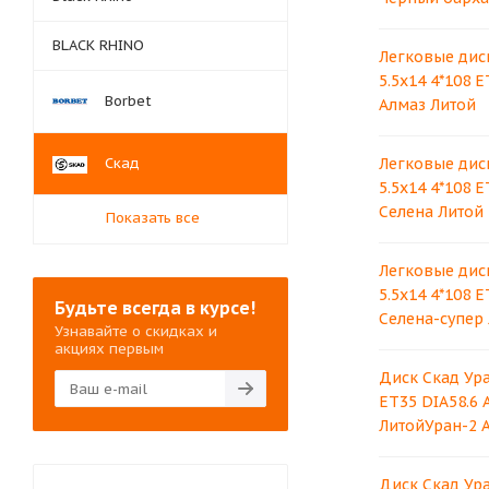
BLACK RHINO
Легковые дис
5.5x14 4*108 E
Borbet
Алмаз Литой
Скад
Легковые дис
5.5x14 4*108 E
Селена Литой
Показать все
Легковые дис
5.5x14 4*108 E
Будьте всегда в курсе!
Селена-супер
Узнавайте о скидках и
акциях первым
Диск Скад Ура
ET35 DIA58.6 
ЛитойУран-2 
Диск Скад Ура