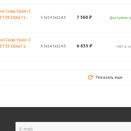
ки Скад Уран-2
7 560
₽
 ET35 DIA67.1
5.5x14 5x114.3
Доступно к
ки Скад Уран-2
6 835
₽
 ET35 DIA67.1
5.5x14 5x114.3
Нет в 
Показать еще