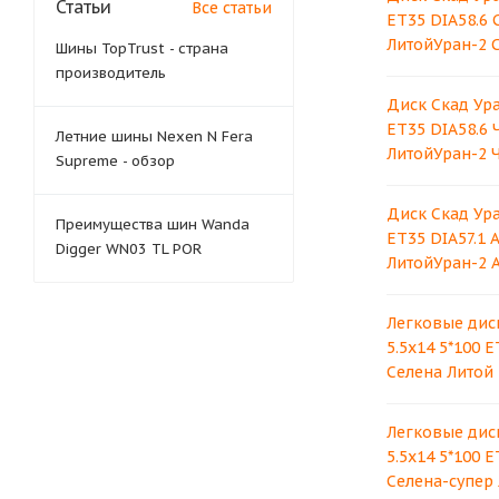
Статьи
Все статьи
ET35 DIA58.6 
ЛитойУран-2 
Шины TopTrust - страна
производитель
Диск Скад Ура
ET35 DIA58.6 
Летние шины Nexen N Fera
ЛитойУран-2 
Supreme - обзор
Диск Скад Ура
Преимущества шин Wanda
ET35 DIA57.1 
Digger WN03 TL POR
ЛитойУран-2 
Легковые дис
5.5x14 5*100 E
Селена Литой
Легковые дис
5.5x14 5*100 E
Селена-супер