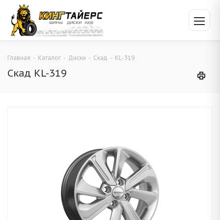
Главная
-
Каталог
-
Диски
-
Скад
-
KL-319
Скад KL-319