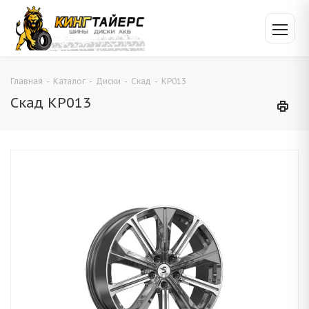
Главная
-
Каталог
-
Диски
-
Скад
-
KP013
Скад KP013