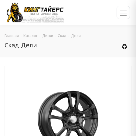
Главная
-
Каталог
-
Диски
-
Скад
-
Дели
Скад Дели