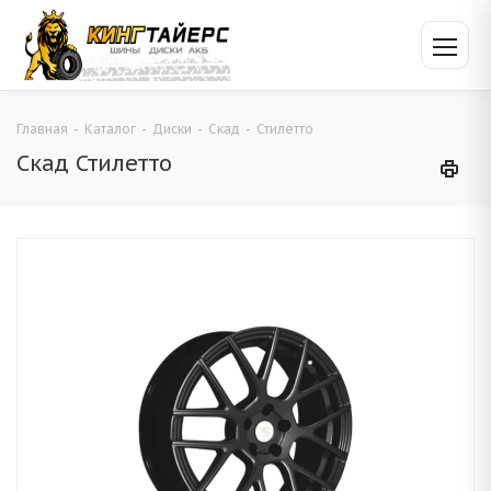
Главная
-
Каталог
-
Диски
-
Скад
-
Стилетто
Скад Стилетто