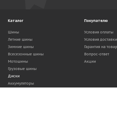
Каталог
Покупателю
Шины
Условия оплаты
Летние шины
Условия доставки
Зимние шины
Гарантия на това
Всесезонные шины
Вопрос-ответ
Мотошины
Акции
Грузовые шины
Диски
Аккумуляторы
2026 © Шинный Центр "Кинг Тайерс"
Версия для печа