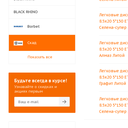
BLACK RHINO
Легковые дис
8.5x20 5*150 E
Borbet
Селена-супер
Скад
Легковые дис
8.5x20 5*150 E
Алмаз Литой
Показать все
Легковые дис
8.5x20 5*150 E
Будьте всегда в курсе!
Графит Литой
Узнавайте о скидках и
акциях первым
Легковые дис
8.5x20 5*150 E
Селена-супер