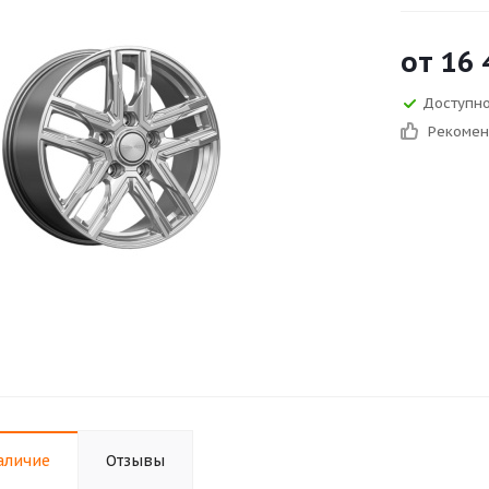
от
16 
Доступно
Рекоме
аличие
Отзывы