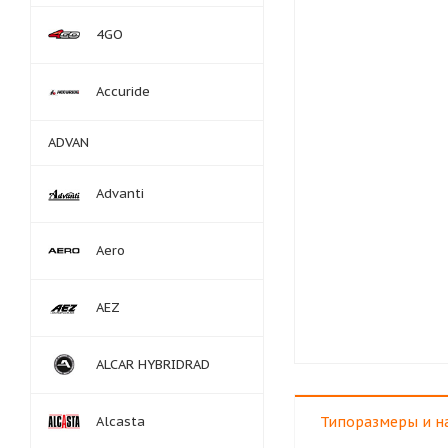
4GO
Accuride
ADVAN
Advanti
Aero
AEZ
ALCAR HYBRIDRAD
Alcasta
Типоразмеры и н