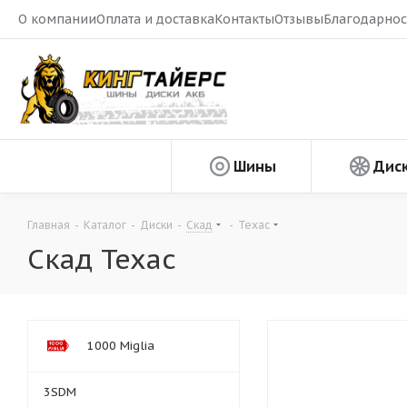
О компании
Оплата и доставка
Контакты
Отзывы
Благодарнос
Шины
Дис
Главная
-
Каталог
-
Диски
-
Скад
-
Техас
Скад Техас
1000 Miglia
3SDM