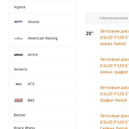
Alpina
Наименование
Alutec
Легковые дис
20''
8.5x20 5*150 E
American Racing
Алмаз Литой
Arrivo
Легковые дис
8.5x20 5*150 E
Asterro
Алмаз графит
ATS
Легковые дис
8.5x20 5*150 E
Графит Литой
BBS
Better
Легковые дис
8.5x20 5*150 E
Black Rhino
Селена Литой