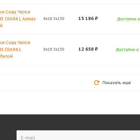
ки Скад Челси
13 186
₽
43 DIA84.1 Алмаз
8x18 5x130
Доступно к
й
ки Скад Челси
12 658
₽
43 DIA84.1
8x18 5x130
Доступно к 
 Литой
Показать еще