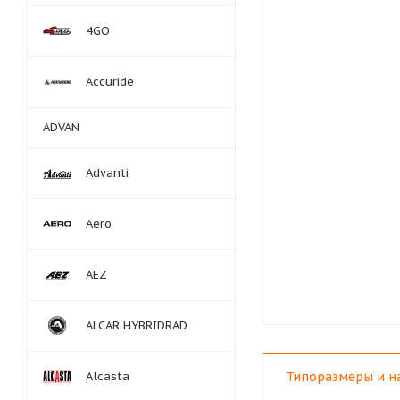
4GO
Accuride
ADVAN
Advanti
Aero
AEZ
ALCAR HYBRIDRAD
Alcasta
Типоразмеры и н