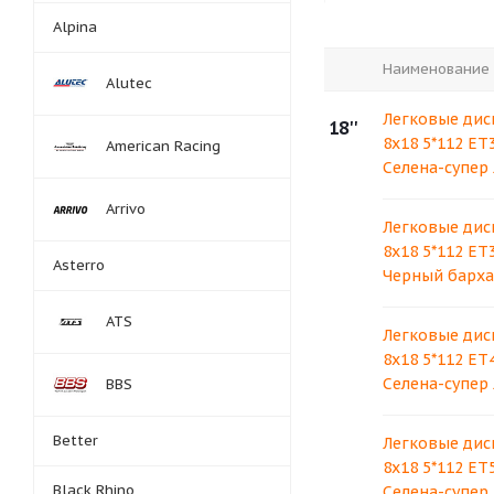
Alpina
Наименование
Alutec
Легковые дис
18''
8x18 5*112 ET
American Racing
Селена-супер
Arrivo
Легковые дис
8x18 5*112 ET
Asterro
Черный барха
ATS
Легковые дис
8x18 5*112 ET
Селена-супер
BBS
Better
Легковые дис
8x18 5*112 ET
Black Rhino
Селена-супер