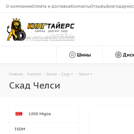
О компании
Оплата и доставка
Контакты
Отзывы
Благодарнос
Шины
Дис
Главная
-
Каталог
-
Диски
-
Скад
-
Челси
Скад Челси
1000 Miglia
3SDM