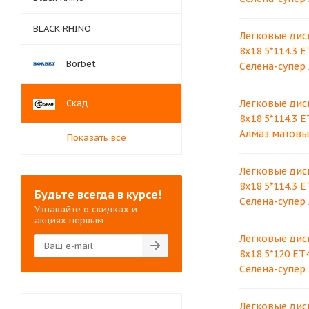
BLACK RHINO
Легковые дис
8x18 5*114.3 E
Borbet
Селена-супер
Скад
Легковые дис
8x18 5*114.3 E
Алмаз матовы
Показать все
Легковые дис
8x18 5*114.3 E
Будьте всегда в курсе!
Селена-супер
Узнавайте о скидках и
акциях первым
Легковые дис
8x18 5*120 ET
Селена-супер
Легковые дис