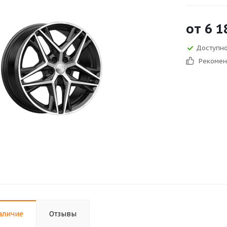
от
6 1
Доступно
Рекоме
аличие
Отзывы