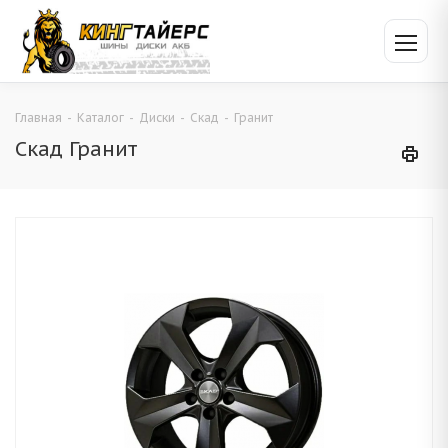
Главная
-
Каталог
-
Диски
-
Скад
-
Гранит
Скад Гранит