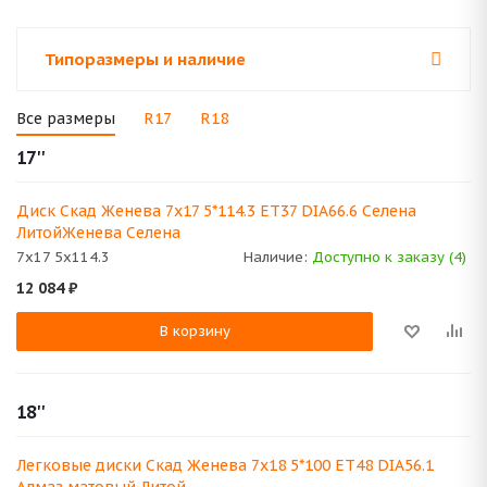
Типоразмеры и наличие
Все размеры
R17
R18
17''
Диск Скад Женева 7x17 5*114.3 ET37 DIA66.6 Селена
ЛитойЖенева Селена
7x17 5x114.3
Наличие:
Доступно к заказу (4)
12 084
₽
В корзину
18''
Легковые диски Скад Женева 7x18 5*100 ET48 DIA56.1