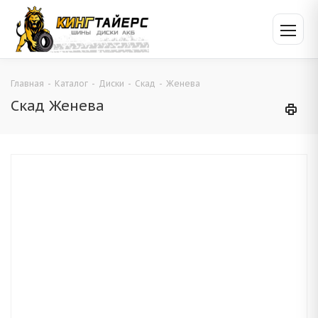
Главная
-
Каталог
-
Диски
-
Скад
-
Женева
Скад Женева